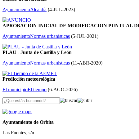
Ayuntamiento
Alcaldía
(
4-JUL-2023
)
APROBACION INICIAL DE MODIFICACION PUNTUAL 
Ayuntamiento
Normas urbanisticas
(
5-JUL-2021
)
PLAU - Junta de Castilla y León
Ayuntamiento
Normas urbanisticas
(
11-ABR-2020
)
Predicción meteorológica
El municipio
El tiempo
(
6-AGO-2026
)
Ayuntamiento de Orbita
Las Fuentes, s/n